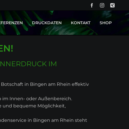
NA
ÜB
EFERENZEN
DRUCKDATEN
KONTAKT
SHOP
PROJEKT OK KID - BACKDROP UND BÜHNENBILD
DRUCKTECHNIKEN
EN!
PROJEKT CURVY BOUTIQUE - LEUCHTREKLAME
ANNERDRUCK IM
 Botschaft in Bingen am Rhein effektiv
ob im Innen- oder Außenbereich.
te und bequeme Möglichkeit,
undenservice in Bingen am Rhein steht