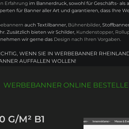
en Erfahrung
im Bannerdruck, sowohl für Geschäfts- als
rten für Banner aller Art und garantieren, dass Ihre W
ebannern
auch Textilbanner,
Bühnenbilder
, Stoffbann
r. Zusätzlich bieten wir Schilder,
Kundenstopper, Rollu
ernehmen wir gerne das
Design nach Ihren Vorgaben
.
RICHTIG, WENN SIE IN WERBEBANNER RHEINLAN
ANNER AUFFALLEN WOLLEN!
WERBEBANNER ONLINE BESTELL
0 G/M² B1