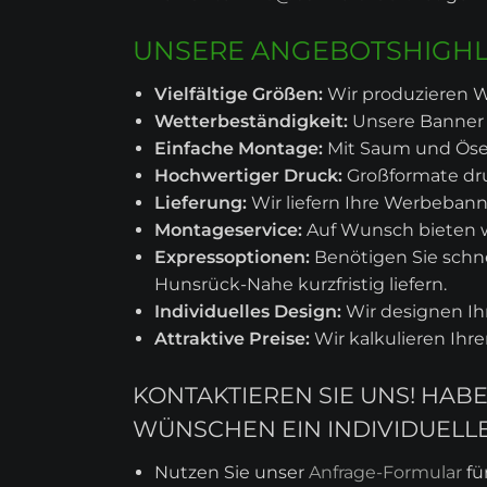
UNSERE ANGEBOTSHIGHLI
Vielfältige Größen:
Wir produzieren W
Wetterbeständigkeit:
Unsere Banner 
Einfache Montage:
Mit Saum und Ösen
Hochwertiger Druck:
Großformate dru
Lieferung:
Wir liefern Ihre Werbebann
Montageservice:
Auf Wunsch bieten 
Expressoptionen:
Benötigen Sie schne
Hunsrück-Nahe kurzfristig liefern.
Individuelles Design:
Wir designen I
Attraktive Preise:
Wir kalkulieren Ihr
KONTAKTIEREN SIE UNS! HAB
WÜNSCHEN EIN INDIVIDUELL
Nutzen Sie unser
Anfrage-Formular
fü