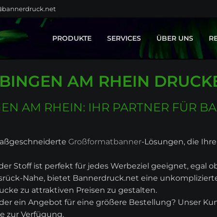
@bannerdruck.net
PRODUKTE
SERVICES
ÜBER UNS
R
BAUZAUNBANNER
GESTALTUNG
BINGEN AM RHEIN DRUCK
GROSSFORMATE
MONTAGE
KLEBEFOLIEN
TEXTILVEREDELUNG
FAHNEN
N AM RHEIN: IHR PARTNER FÜR B
BÜHNENBILDER
MESSEBAU
DISPLAYSYSTEME
 maßgeschneiderte
Großformatbanner
-Lösungen, die Ihre
SPANNRAHMEN
r Stoff ist perfekt für jedes Werbeziel geeignet, egal 
LEUCHTREKLAME
srück-Nahe, bietet Bannerdruck.net eine unkomplizier
HOME & LIVING
e zu attraktiven Preisen zu gestalten.
PRODUKTPORTFOLIO
oder ein Angebot für eine größere Bestellung? Unser K
e zur Verfügung.