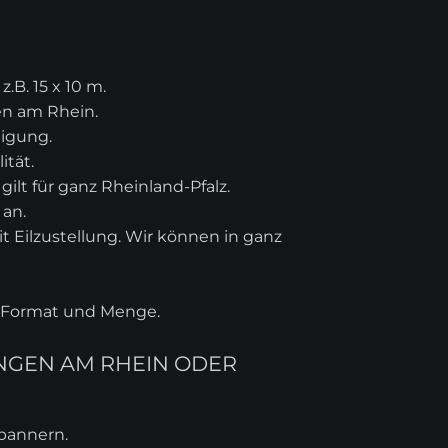
B. 15 x 10 m.
en am Rhein.
tigung.
ität.
ilt für ganz Rheinland-Pfalz.
an.
 Eilzustellung. Wir können in ganz
ch Format und Menge.
INGEN AM RHEIN ODER
ebannern.