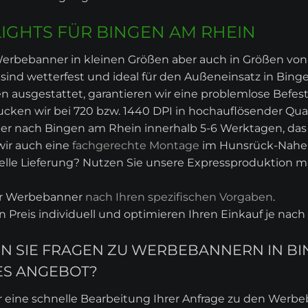
GHTS FÜR BINGEN AM RHEIN
erbebanner in kleinen Größen aber auch in Größen von z.
sind wetterfest und ideal für den Außeneinsatz in Bing
 ausgestattet, garantieren wir eine problemlose Befes
cken wir bei 720 bzw. 1440 DPI in hochauflösender Qual
er nach Bingen am Rhein innerhalb 5-6 Werktagen, das g
wir auch eine
fachgerechte Montage
im Hunsrück-Nahe 
lle Lieferung? Nutzen Sie unsere Expressproduktion mit
hr Werbebanner
nach Ihren spezifischen Vorgaben
.
en Preis individuell und optimieren Ihren Einkauf je na
EN SIE FRAGEN ZU WERBEBANNERN IN B
ES ANGEBOT?
r eine schnelle Bearbeitung Ihrer Anfrage zu den Werb