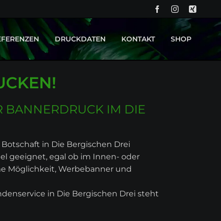
NA
ÜB
EFERENZEN
DRUCKDATEN
KONTAKT
SHOP
PROJEKT OK KID - BACKDROP UND BÜHNENBILD
DRUCKTECHNIKEN
UCKEN!
PROJEKT CURVY BOUTIQUE - LEUCHTREKLAME
R BANNERDRUCK IM DIE
re Botschaft in Die Bergischen Drei
iel geeignet, egal ob im Innen- oder
eme Möglichkeit, Werbebanner und
denservice in Die Bergischen Drei steht