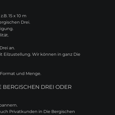
.B. 15 x 10 m
ergischen Drei.
tigung.
ität.
rei an.
 Eilzustellung. Wir können in ganz Die
ch Format und Menge.
E BERGISCHEN DREI ODER
ebannern.
auch Privatkunden in Die Bergischen