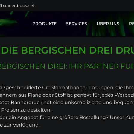
@bannerdruck.net
PRODUKTE
SERVICES
ÜBER UNS
R
BAUZAUNBANNER
GESTALTUNG
DIE BERGISCHEN DREI DR
GROSSFORMATE
MONTAGE
KLEBEFOLIEN
TEXTILVEREDELUNG
FAHNEN
ERGISCHEN DREI: IHR PARTNER FÜ
BÜHNENBILDER
MESSEBAU
DISPLAYSYSTEME
 maßgeschneiderte
Großformatbanner-Lösungen
, die Ih
SPANNRAHMEN
annern aus Plane oder Stoff ist perfekt für jedes Werbez
 bietet Bannerdruck.net eine unkomplizierte und bequ
LEUCHTREKLAME
Preisen zu gestalten.
HOME & LIVING
der ein Angebot für eine größere Bestellung? Unser Kun
PRODUKTPORTFOLIO
e zur Verfügung.