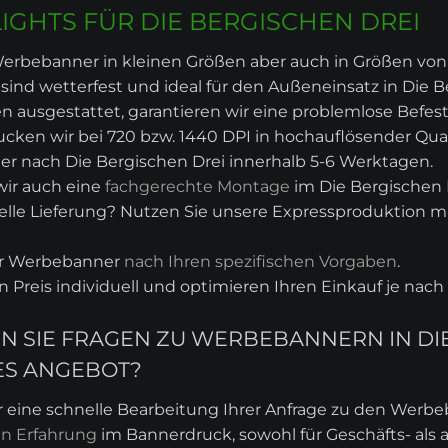
GHTS FÜR DIE BERGISCHEN DREI
erbebanner in kleinen Größen aber auch in Größen von z
ind wetterfest und ideal für den Außeneinsatz in Die B
 ausgestattet, garantieren wir eine problemlose Befes
cken wir bei 720 bzw. 1440 DPI in hochauflösender Qual
er nach Die Bergischen Drei innerhalb 5-6 Werktagen.
wir auch eine
fachgerechte Montage
im Die Bergischen D
lle Lieferung? Nutzen Sie unsere Expressproduktion mit
hr Werbebanner
nach Ihren spezifischen Vorgaben
.
en Preis individuell und optimieren Ihren Einkauf je na
EN SIE FRAGEN ZU WERBEBANNERN IN DI
ES ANGEBOT?
r eine schnelle Bearbeitung Ihrer Anfrage zu den Werb
en Erfahrung
im Bannerdruck, sowohl für Geschäfts- als 