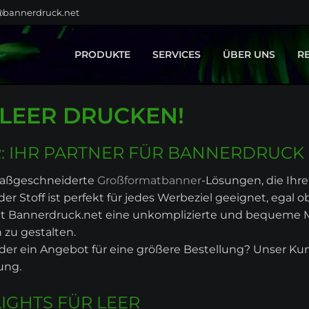
@bannerdruck.net
PRODUKTE
SERVICES
ÜBER UNS
R
BAUZAUNBANNER
GESTALTUNG
LEER DRUCKEN!
GROSSFORMATE
MONTAGE
KLEBEFOLIEN
TEXTILVEREDELUNG
FAHNEN
 IHR PARTNER FÜR BANNERDRUCK 
BÜHNENBILDER
 maßgeschneiderte
Großformatbanner
-Lösungen, die Ihre 
MESSEBAU
r Stoff ist perfekt für jedes Werbeziel geeignet, egal 
DISPLAYSYSTEME
ietet Bannerdruck.net eine unkomplizierte und bequeme
SPANNRAHMEN
 zu gestalten.
LEUCHTREKLAME
der ein Angebot für eine größere Bestellung? Unser Kun
HOME & LIVING
ung.
PRODUKTPORTFOLIO
IGHTS FÜR LEER