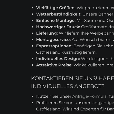
Vielfältige Größen:
Wir produzieren W
Wetterbeständigkeit:
Unsere Banner s
Einfache Montage:
Mit Saum und Ösen
Hochwertiger Druck:
Großformate dru
Lieferung:
Wir liefern Ihre Werbebann
Montageservice:
Auf Wunsch bieten 
Expressoptionen:
Benötigen Sie schne
Ostfriesland kurzfristig liefern.
Individuelles Design:
Wir designen I
Attraktive Preise:
Wir kalkulieren Ihr
KONTAKTIEREN SIE UNS! HA
INDIVIDUELLES ANGEBOT?
Nutzen Sie unser
Anfrage-Formular
fü
Profitieren Sie von unserer l
angjährig
Ostfriesland. Wir sind Experten für Ba