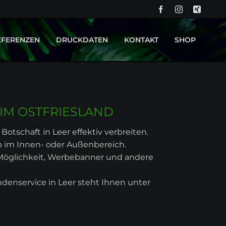
NA
ÜB
EFERENZEN
DRUCKDATEN
KONTAKT
SHOP
PROJEKT OK KID - BACKDROP UND BÜHNENBILD
DRUCKTECHNIKEN
PROJEKT CURVY BOUTIQUE - LEUCHTREKLAME
IM OSTFRIESLAND
Botschaft in Leer effektiv verbreiten.
ob im Innen- oder Außenbereich.
 Möglichkeit, Werbebanner und andere
denservice in Leer steht Ihnen unter