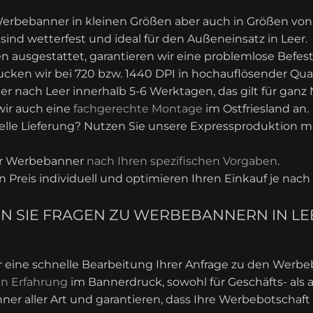
erbebanner in kleinen Größen aber auch in Größen von z.
ind wetterfest und ideal für den Außeneinsatz in Leer.
 ausgestattet, garantieren wir eine problemlose Befes
cken wir bei 720 bzw. 1440 DPI in hochauflösender Qual
er nach Leer innerhalb 5-6 Werktagen, das gilt für ganz
wir auch eine
fachgerechte Montage
im Ostfriesland an.
lle Lieferung? Nutzen Sie unsere Expressproduktion mit
hr Werbebanner
nach Ihren spezifischen Vorgaben
.
en Preis individuell und optimieren Ihren Einkauf je na
BEN SIE FRAGEN ZU WERBEBANNERN IN L
r eine schnelle Bearbeitung Ihrer Anfrage zu den Werb
en Erfahrung
im Bannerdruck, sowohl für Geschäfts- als
nner aller Art und garantieren, dass Ihre Werbebotschaft