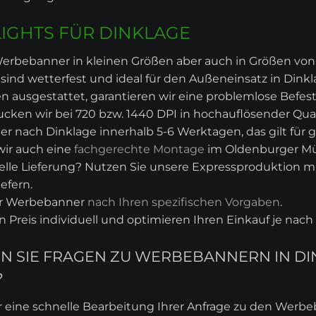
IGHTS FÜR DINKLAGE
erbebanner in kleinen Größen aber auch in Größen von z.
ind wetterfest und ideal für den Außeneinsatz in Dinkl
 ausgestattet, garantieren wir eine problemlose Befes
cken wir bei 720 bzw. 1440 DPI in hochauflösender Qual
er nach Dinklage innerhalb 5-6 Werktagen, das gilt für 
wir auch eine
fachgerechte Montage
im Oldenburger Mü
lle Lieferung? Nutzen Sie unsere Expressproduktion mit
efern.
hr Werbebanner
nach Ihren spezifischen Vorgaben
.
en Preis individuell und optimieren Ihren Einkauf je na
BEN SIE FRAGEN ZU WERBEBANNERN IN 
?
r eine schnelle Bearbeitung Ihrer Anfrage zu den Werb