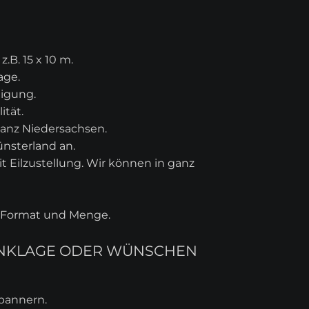
B. 15 x 10 m.
age.
tigung.
ität.
ganz Niedersachsen.
nsterland an.
 Eilzustellung. Wir können in ganz
ch Format und Menge.
DINKLAGE ODER WÜNSCHEN
ebannern.