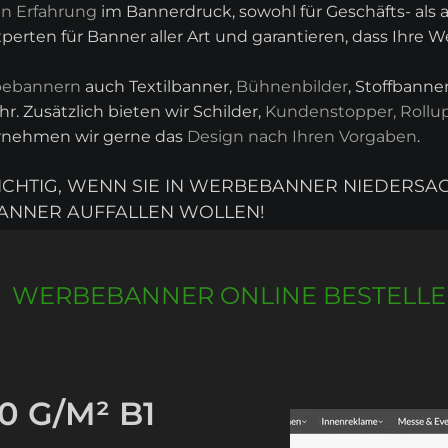
en Erfahrung
im Bannerdruck, sowohl für Geschäfts- als
erten für Banner aller Art und garantieren, dass Ihre 
ebannern
auch Textilbanner,
Bühnenbilder
, Stoffbann
r. Zusätzlich bieten wir Schilder,
Kundenstopper, Rollu
ernehmen wir gerne das
Design nach Ihren Vorgaben
.
RICHTIG, WENN SIE IN WERBEBANNER NIEDERSA
ANNER AUFFALLEN WOLLEN!
WERBEBANNER ONLINE BESTELL
0 G/M² B1