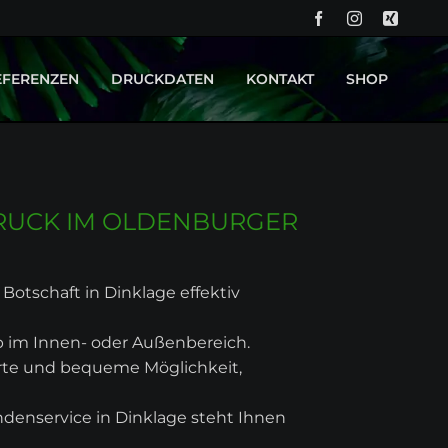
NA
ÜB
EFERENZEN
DRUCKDATEN
KONTAKT
SHOP
PROJEKT OK KID - BACKDROP UND BÜHNENBILD
DRUCKTECHNIKEN
PROJEKT CURVY BOUTIQUE - LEUCHTREKLAME
RUCK IM OLDENBURGER
 Botschaft in Dinklage effektiv
ob im Innen- oder Außenbereich.
erte und bequeme Möglichkeit,
ndenservice in Dinklage steht Ihnen