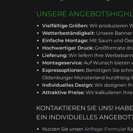
UNSERE ANGEBOTSHIGHL
Vielfältige Größen:
Wir produzieren W
Wetterbeständigkeit:
Unsere Banner s
Einfache Montage:
Mit Saum und Ösen
Hochwertiger Druck:
Großformate dru
Lieferung:
Wir liefern Ihre Werbebann
Montageservice:
Auf Wunsch bieten 
Expressoptionen:
Benötigen Sie schne
Oldenburger Münsterland kurzfristig li
Individuelles Design:
Wir designen I
Attraktive Preise:
Wir kalkulieren Ihr
KONTAKTIEREN SIE UNS! HA
EIN INDIVIDUELLES ANGEBOT
Nutzen Sie unser
Anfrage-Formular
fü