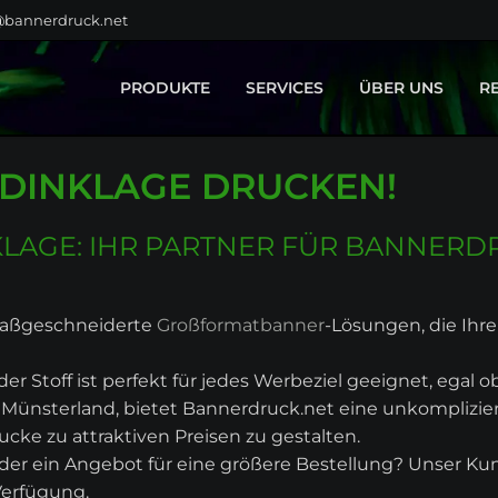
@bannerdruck.net
PRODUKTE
SERVICES
ÜBER UNS
R
BAUZAUNBANNER
GESTALTUNG
DINKLAGE DRUCKEN!
GROSSFORMATE
MONTAGE
KLEBEFOLIEN
TEXTILVEREDELUNG
FAHNEN
LAGE: IHR PARTNER FÜR BANNERD
BÜHNENBILDER
MESSEBAU
DISPLAYSYSTEME
 maßgeschneiderte
Großformatbanner
-Lösungen, die Ihre
SPANNRAHMEN
r Stoff ist perfekt für jedes Werbeziel geeignet, egal 
LEUCHTREKLAME
 Münsterland, bietet Bannerdruck.net eine unkomplizi
HOME & LIVING
e zu attraktiven Preisen zu gestalten.
PRODUKTPORTFOLIO
der ein Angebot für eine größere Bestellung? Unser Ku
Verfügung.