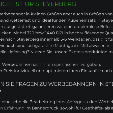
IGHTS FÜR STEYERBERG
erbebanner in kleinen Größen aber auch in Größen von z.
ind wetterfest und ideal für den Außeneinsatz in Steye
 ausgestattet, garantieren wir eine problemlose Befes
cken wir bei 720 bzw. 1440 DPI in hochauflösender Qual
er nach Steyerberg innerhalb 5-6 Werktagen, das gilt f
wir auch eine
fachgerechte Montage
im Mittelweser an.
lle Lieferung? Nutzen Sie unsere Expressproduktion mit
hr Werbebanner
nach Ihren spezifischen Vorgaben
.
en Preis individuell und optimieren Ihren Einkauf je na
BEN SIE FRAGEN ZU WERBEBANNERN IN 
?
r eine schnelle Bearbeitung Ihrer Anfrage zu den Werb
en Erfahrung
im Bannerdruck, sowohl für Geschäfts- als