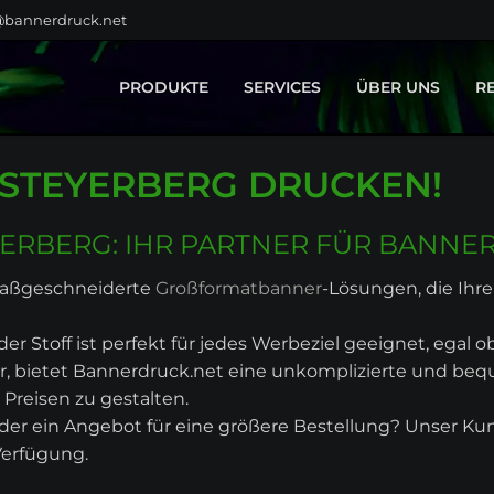
@bannerdruck.net
PRODUKTE
SERVICES
ÜBER UNS
R
BAUZAUNBANNER
GESTALTUNG
STEYERBERG DRUCKEN!
GROSSFORMATE
MONTAGE
KLEBEFOLIEN
TEXTILVEREDELUNG
FAHNEN
ERBERG: IHR PARTNER FÜR BANNE
BÜHNENBILDER
 maßgeschneiderte
Großformatbanner
-Lösungen, die Ihre
MESSEBAU
DISPLAYSYSTEME
r Stoff ist perfekt für jedes Werbeziel geeignet, egal 
SPANNRAHMEN
er, bietet Bannerdruck.net eine unkomplizierte und b
LEUCHTREKLAME
Preisen zu gestalten.
HOME & LIVING
der ein Angebot für eine größere Bestellung? Unser Ku
PRODUKTPORTFOLIO
Verfügung.