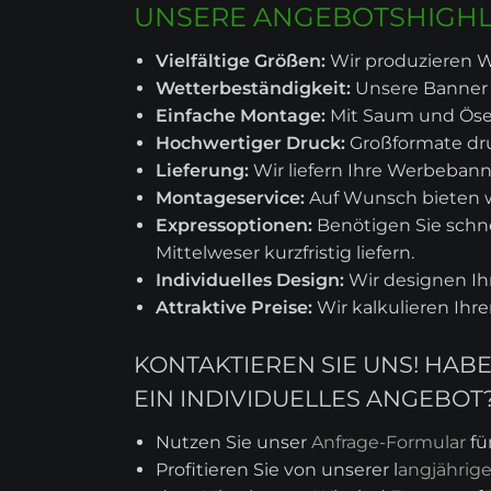
UNSERE ANGEBOTSHIGHL
Vielfältige Größen:
Wir produzieren W
Wetterbeständigkeit:
Unsere Banner s
Einfache Montage:
Mit Saum und Ösen
Hochwertiger Druck:
Großformate dru
Lieferung:
Wir liefern Ihre Werbebann
Montageservice:
Auf Wunsch bieten 
Expressoptionen:
Benötigen Sie schne
Mittelweser kurzfristig liefern.
Individuelles Design:
Wir designen I
Attraktive Preise:
Wir kalkulieren Ihr
KONTAKTIEREN SIE UNS! HA
EIN INDIVIDUELLES ANGEBOT
Nutzen Sie unser
Anfrage-Formular
fü
Profitieren Sie von unserer l
angjährig