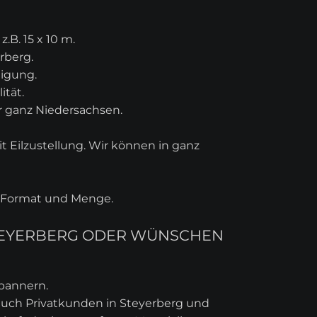
B. 15 x 10 m.
rberg.
tigung.
ität.
ür ganz Niedersachsen.
 Eilzustellung. Wir können in ganz
ch Format und Menge.
STEYERBERG ODER WÜNSCHEN
ebannern.
 auch Privatkunden in Steyerberg und