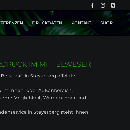
NA
ÜB
EFERENZEN
DRUCKDATEN
KONTAKT
SHOP
PROJEKT OK KID - BACKDROP UND BÜHNENBILD
DRUCKTECHNIKEN
PROJEKT CURVY BOUTIQUE - LEUCHTREKLAME
RDRUCK IM MITTELWESER
 Botschaft in Steyerberg effektiv
ob im Innen- oder Außenbereich.
equeme Möglichkeit, Werbebanner und
ndenservice in Steyerberg steht Ihnen