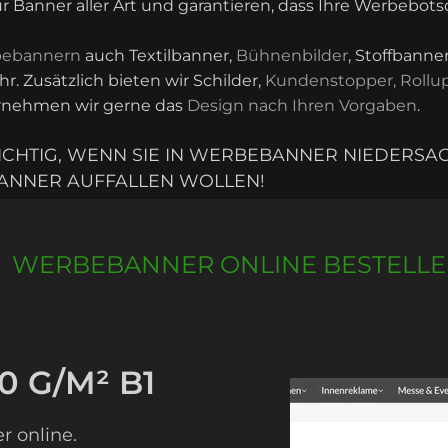
r Banner aller Art und garantieren, dass Ihre Werbebots
ebannern
auch Textilbanner,
Bühnenbilder
, Stoffbann
r. Zusätzlich bieten wir Schilder,
Kundenstopper, Rollu
ernehmen wir gerne das
Design nach Ihren Vorgaben
.
RICHTIG, WENN SIE IN WERBEBANNER NIEDERSA
ANNER AUFFALLEN WOLLEN!
WERBEBANNER ONLINE BESTELL
0 G/M² B1
r online.