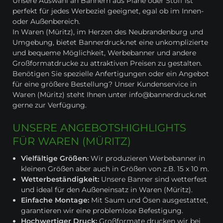
Unsere Auswahl an Bannern aus Plane oder Stoff ist
perfekt für jedes Werbeziel geeignet, egal ob im Innen-
oder Außenbereich.
In Waren (Müritz), im Herzen des Neubrandenburg und
Umgebung, bietet Bannerdruck.net eine unkomplizierte
und bequeme Möglichkeit, Werbebanner und andere
Großformatdrucke zu attraktiven Preisen zu gestalten.
Benötigen Sie spezielle Anfertigungen oder ein Angebot
für eine größere Bestellung? Unser Kundenservice in
Waren (Müritz) steht Ihnen unter info@bannerdruck.net
gerne zur Verfügung.
UNSERE ANGEBOTSHIGHLIGHTS
FÜR WAREN (MÜRITZ)
Vielfältige Größen:
Wir produzieren Werbebanner in
kleinen Größen aber auch in Größen von z.B. 15 x 10 m.
Wetterbeständigkeit:
Unsere Banner sind wetterfest
und ideal für den Außeneinsatz in Waren (Müritz).
Einfache Montage:
Mit Saum und Ösen ausgestattet,
garantieren wir eine problemlose Befestigung.
Hochwertiger Druck:
Großformate drucken wir bei