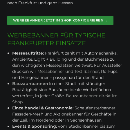
nach Frankfurt und ganz Hessen.
WERBEBANNER JETZT IM SHOP KONFIGURIEREN →
WERBEBANNER FÜR TYPISCHE
FRANKFURTER EINSÄTZE
Messeauftritte:
Frankfurt zählt mit Automechanika,
Ambiente, Light + Building und der Buchmesse zu
den wichtigsten Messeplätzen weltweit. Für Aussteller
drucken wir
Messebanner und Textilbanner
, Roll-ups
und Hängebanner – passgenau für den Stand.
Bauzaunbanner
:
In einer Stadt mit ständiger
Bautätigkeit sind Bauzäune ideale Werbeflächen –
wetterfest, in jeder Größe.
Bauzaunbanner direkt im
Shop
.
Einzelhandel & Gastronomie:
Schaufensterbanner,
Fassaden-Mesh und Aktionsbanner für Geschäfte in
der Zeil, im Nordend oder in Sachsenhausen.
Events & Sponsoring:
vom Stadionbanner bis zum