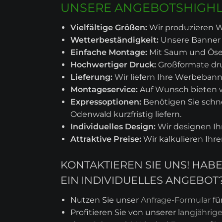
UNSERE ANGEBOTSHIGHL
Vielfältige Größen:
Wir produzieren W
Wetterbeständigkeit:
Unsere Banner s
Einfache Montage:
Mit Saum und Ösen
Hochwertiger Druck:
Großformate dru
Lieferung:
Wir liefern Ihre Werbebann
Montageservice:
Auf Wunsch bieten 
Expressoptionen:
Benötigen Sie schne
Odenwald kurzfristig liefern.
Individuelles Design:
Wir designen I
Attraktive Preise:
Wir kalkulieren Ihr
KONTAKTIEREN SIE UNS! HA
EIN INDIVIDUELLES ANGEBOT
Nutzen Sie unser
Anfrage-Formular
fü
Profitieren Sie von unserer l
angjährig