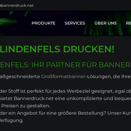
@bannerdruck.net
PRODUKTE
SERVICES
ÜBER UNS
R
BAUZAUNBANNER
GESTALTUNG
LINDENFELS DRUCKEN!
GROSSFORMATE
MONTAGE
KLEBEFOLIEN
TEXTILVEREDELUNG
FAHNEN
ENFELS: IHR PARTNER FÜR BANNE
BÜHNENBILDER
 maßgeschneiderte
Großformatbanner
-Lösungen, die Ihre
MESSEBAU
DISPLAYSYSTEME
r Stoff ist perfekt für jedes Werbeziel geeignet, egal 
SPANNRAHMEN
, bietet Bannerdruck.net eine unkomplizierte und beq
LEUCHTREKLAME
Preisen zu gestalten.
HOME & LIVING
der ein Angebot für eine größere Bestellung? Unser Kun
PRODUKTPORTFOLIO
Verfügung.