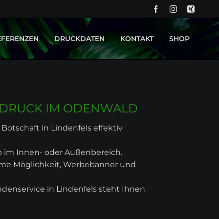
NA
ÜB
EFERENZEN
DRUCKDATEN
KONTAKT
SHOP
PROJEKT OK KID - BACKDROP UND BÜHNENBILD
DRUCKTECHNIKEN
PROJEKT CURVY BOUTIQUE - LEUCHTREKLAME
RDRUCK IM ODENWALD
 Botschaft in Lindenfels effektiv
ob im Innen- oder Außenbereich.
ueme Möglichkeit, Werbebanner und
denservice in Lindenfels steht Ihnen