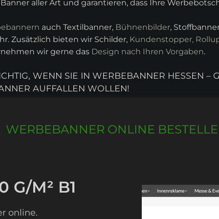
anner aller Art und garantieren, dass Ihre Werbebotsch
ebannern
auch Textilbanner,
Bühnenbilder
, Stoffbann
r. Zusätzlich bieten wir Schilder,
Kundenstopper, Rollu
ernehmen wir gerne das
Design nach Ihren Vorgaben
.
RICHTIG, WENN SIE IN WERBEBANNER HESSEN –
NNER AUFFALLEN WOLLEN!
WERBEBANNER ONLINE BESTELL
0 G/M² B1
r online.