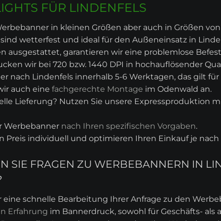
IGHTS FÜR LINDENFELS
erbebanner in kleinen Größen aber auch in Größen von z.
ind wetterfest und ideal für den Außeneinsatz in Linden
 ausgestattet, garantieren wir eine problemlose Befes
cken wir bei 720 bzw. 1440 DPI in hochauflösender Qual
er nach Lindenfels innerhalb 5-6 Werktagen, das gilt fü
wir auch eine
fachgerechte Montage
im Odenwald an.
lle Lieferung? Nutzen Sie unsere Expressproduktion mit
hr Werbebanner
nach Ihren spezifischen Vorgaben
.
en Preis individuell und optimieren Ihren Einkauf je na
BEN SIE FRAGEN ZU WERBEBANNERN IN 
?
r eine schnelle Bearbeitung Ihrer Anfrage zu den Werb
en Erfahrung
im Bannerdruck, sowohl für Geschäfts- als 