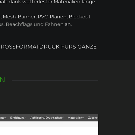
aft dank wetterfester Materialien lange
er, Mesh-Banner, PVC-Planen, Blockout
ps
,
Beachflags und Fahnen
an.
 GROSSFORMATDRUCK FÜRS GANZE B
EN