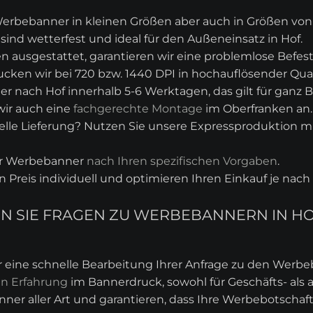
erbebanner in kleinen Größen aber auch in Größen von z.
ind wetterfest und ideal für den Außeneinsatz in Hof.
 ausgestattet, garantieren wir eine problemlose Befes
cken wir bei 720 bzw. 1440 DPI in hochauflösender Qual
er nach Hof innerhalb 5-6 Werktagen, das gilt für ganz B
wir auch eine
fachgerechte Montage
im Oberfranken an.
lle Lieferung? Nutzen Sie unsere Expressproduktion mit
hr Werbebanner
nach Ihren spezifischen Vorgaben
.
en Preis individuell und optimieren Ihren Einkauf je na
BEN SIE FRAGEN ZU WERBEBANNERN IN 
r eine schnelle Bearbeitung Ihrer Anfrage zu den Werb
en Erfahrung
im Bannerdruck, sowohl für Geschäfts- als
nner aller Art und garantieren, dass Ihre Werbebotschaf