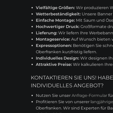
Vielfältige Größen:
Wir produzieren W
Wetterbeständigkeit:
Unsere Banner s
Einfache Montage:
Mit Saum und Ösen
Hochwertiger Druck:
Großformate dru
Lieferung:
Wir liefern Ihre Werbebann
Montageservice:
Auf Wunsch bieten 
Expressoptionen:
Benötigen Sie schne
Oberfranken kurzfristig liefern.
Individuelles Design:
Wir designen I
Attraktive Preise:
Wir kalkulieren Ihr
KONTAKTIEREN SIE UNS! HA
INDIVIDUELLES ANGEBOT?
Nutzen Sie unser
Anfrage-Formular
fü
Profitieren Sie von unserer l
angjährig
Oberfranken. Wir sind Experten für Ba