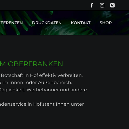
NA
ÜB
EFERENZEN
DRUCKDATEN
KONTAKT
SHOP
PROJEKT OK KID - BACKDROP UND BÜHNENBILD
DRUCKTECHNIKEN
PROJEKT CURVY BOUTIQUE - LEUCHTREKLAME
IM OBERFRANKEN
Botschaft in Hof effektiv verbreiten.
ob im Innen- oder Außenbereich.
 Möglichkeit, Werbebanner und andere
denservice in Hof steht Ihnen unter