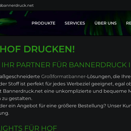
@bannerdruck.net
PRODUKTE
SERVICES
ÜBER UNS
R
BAUZAUNBANNER
GESTALTUNG
HOF DRUCKEN!
GROSSFORMATE
MONTAGE
KLEBEFOLIEN
TEXTILVEREDELUNG
FAHNEN
 IHR PARTNER FÜR BANNERDRUCK 
BÜHNENBILDER
 maßgeschneiderte
Großformatbanner
-Lösungen, die Ihre 
MESSEBAU
r Stoff ist perfekt für jedes Werbeziel geeignet, egal 
DISPLAYSYSTEME
etet Bannerdruck.net eine unkomplizierte und bequeme
SPANNRAHMEN
 zu gestalten.
LEUCHTREKLAME
der ein Angebot für eine größere Bestellung? Unser Kun
HOME & LIVING
ung.
PRODUKTPORTFOLIO
IGHTS FÜR HOF